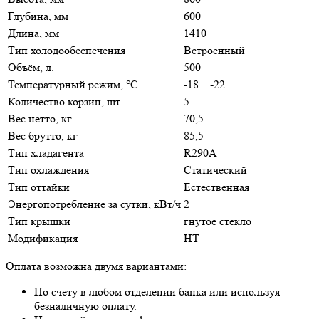
Глубина, мм
600
Длина, мм
1410
Тип холодообеспечения
Встроенный
Объём, л.
500
Температурный режим, °C
-18…-22
Количество корзин, шт
5
Вес нетто, кг
70,5
Вес брутто, кг
85,5
Тип хладагента
R290A
Тип охлаждения
Статический
Тип оттайки
Естественная
Энергопотребление за сутки, кВт/ч
2
Тип крышки
гнутое стекло
Модификация
НТ
Оплата возможна двумя вариантами:
По счету в любом отделении банка или используя
безналичную оплату.