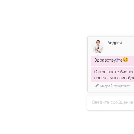
Андрей
Здравствуйте
Открываете бизнес
проект магазина\р
Андрей
печатает...
Введите сообщение
Напиш