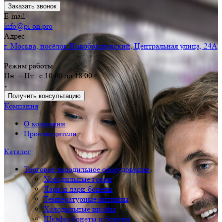
Заказать звонок
E-mail
info@pi-on.pro
Адрес
г. Москва, посёлок Новобратцевский, Центральная улица, 24А
Режим работы
Пн. – Пт.: с 10:00 до 18:00
Получить консультацию
Компания
О компании
Производители
Каталог
Торговое холодильное оборудование
Холодильные горки
Лари и лари-бонеты
Температурные витрины
Холодильные шкафы
Шкафы-бонеты и бонеты