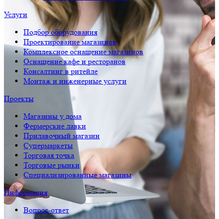
Услуги
Подбор оборудования
Проектирование магазинов
Комплексное оснащение магазинов
Оснащение кафе и ресторанов
Консалтинг в ритейле
Монтаж и инженерные услуги
Проекты
Магазины у дома
Фермерские лавки
Прилавочный магазин
Супермаркеты
Торговая точка
Торговые рынки
Специализированные магазины
Информация
Вопрос-ответ