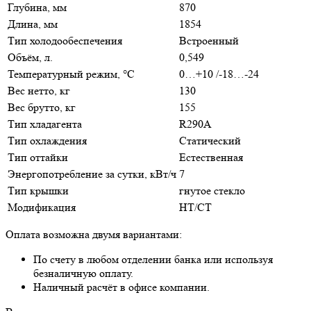
Глубина, мм
870
Длина, мм
1854
Тип холодообеспечения
Встроенный
Объём, л.
0,549
Температурный режим, °C
0…+10 /-18…-24
Вес нетто, кг
130
Вес брутто, кг
155
Тип хладагента
R290A
Тип охлаждения
Статический
Тип оттайки
Естественная
Энергопотребление за сутки, кВт/ч
7
Тип крышки
гнутое стекло
Модификация
НТ/СТ
Оплата возможна двумя вариантами:
По счету в любом отделении банка или используя
безналичную оплату.
Наличный расчёт в офисе компании.