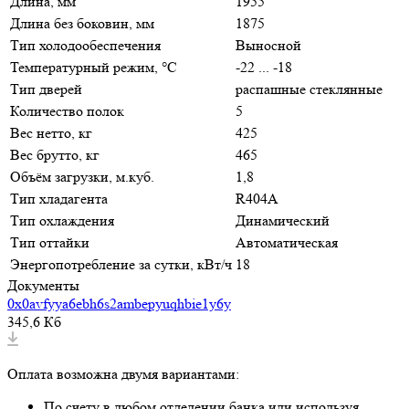
Длина, мм
1955
Длина без боковин, мм
1875
Тип холодообеспечения
Выносной
Температурный режим, °C
-22 ... -18
Тип дверей
распашные стеклянные
Количество полок
5
Вес нетто, кг
425
Вес брутто, кг
465
Объём загрузки, м.куб.
1,8
Тип хладагента
R404A
Тип охлаждения
Динамический
Тип оттайки
Автоматическая
Энергопотребление за сутки, кВт/ч
18
Документы
0x0avfyya6ebh6s2ambepyuqhbie1y6y
345,6 Кб
Оплата возможна двумя вариантами:
По счету в любом отделении банка или используя