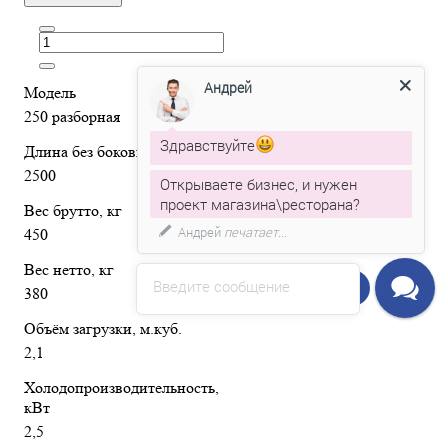
Андрей
Модель
250 разборная
Здравствуйте
Длина без боковин, мм
2500
Открываете бизнес, и нужен
проект магазина\ресторана?
Вес брутто, кг
Андрей
печатает...
450
Вес нетто, кг
Введите сообщение
Напишите нам!
380
Объём загрузки, м.куб.
2,1
Холодопроизводительность,
кВт
2,5