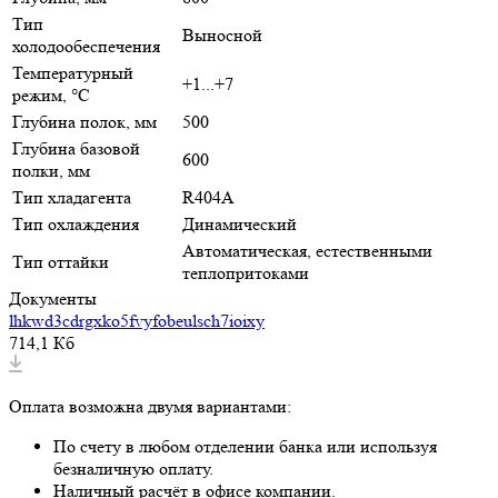
Тип
Выносной
холодообеспечения
Температурный
+1...+7
режим, °C
Глубина полок, мм
500
Глубина базовой
600
полки, мм
Тип хладагента
R404A
Тип охлаждения
Динамический
Автоматическая, естественными
Тип оттайки
теплопритоками
Документы
lhkwd3cdrgxko5fvyfobeulsch7ioixy
714,1 Кб
Оплата возможна двумя вариантами:
По счету в любом отделении банка или используя
безналичную оплату.
Наличный расчёт в офисе компании.