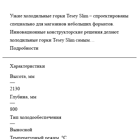
Узкие холодильные горки Tesey Slim – спроектированы
специально для магазинов небольших форматов.
Инновационные конструкторские решения делают
холодильные горки Tesey Slim самым
высокопроизводительным и при этом экономичным
Подробности
решением в своем классе.
Характеристики
Высота, мм
—
2130
Глубина, мм
—
800
Тип холодообеспечения
—
Выносной
Температурный режим, °C