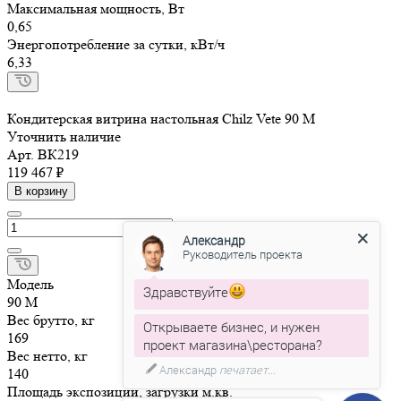
Максимальная мощность, Вт
0,65
Энергопотребление за сутки, кВт/ч
6,33
Кондитерская витрина настольная Chilz Vete 90 M
Уточнить наличие
Арт.
ВК219
119 467 ₽
В корзину
Александр
Руководитель проекта
Модель
Здравствуйте
90 M
Вес брутто, кг
Открываете бизнес, и нужен
169
проект магазина\ресторана?
Вес нетто, кг
Александр
печатает...
140
Площадь экспозиции, загрузки м.кв.