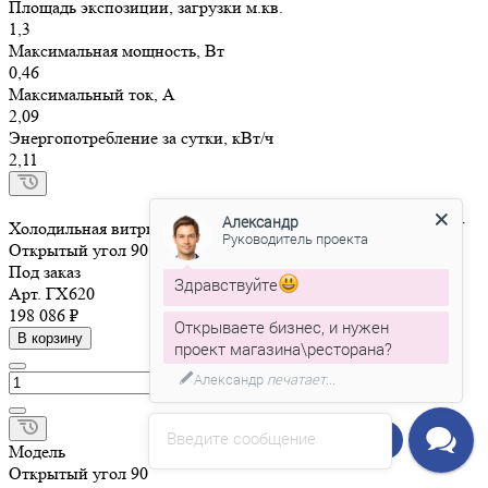
Площадь экспозиции, загрузки м.кв.
1,3
Максимальная мощность, Вт
0,46
Максимальный ток, А
2,09
Энергопотребление за сутки, кВт/ч
2,11
Александр
Холодильная витрина Brandford AURORA Slim SQ PLUG-IN
Руководитель проекта
Открытый угол 90
Под заказ
Здравствуйте
Арт.
ГХ620
198 086 ₽
Открываете бизнес, и нужен
В корзину
проект магазина\ресторана?
Александр
печатает...
Введите сообщение
Напишите нам!
Модель
Открытый угол 90