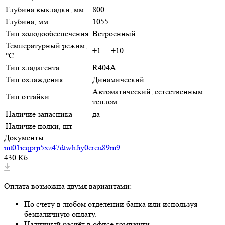
Глубина выкладки, мм
800
Глубина, мм
1055
Тип холодообеспечения
Встроенный
Температурный режим,
+1 ... +10
°C
Тип хладагента
R404A
Тип охлаждения
Динамический
Автоматический, естественным
Тип оттайки
теплом
Наличие запасника
да
Наличие полки, шт
-
Документы
mt01icqprji5xz47dtwhfiy0ereu89m9
430 Кб
Оплата возможна двумя вариантами:
По счету в любом отделении банка или используя
безналичную оплату.
Наличный расчёт в офисе компании.