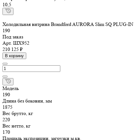
10,5
Холодильная витрина Brandford AURORA Slim SQ PLUG-IN
190
Под заказ
Арт.
ШХ952
210 125 ₽
В корзину
Модель
190
Длина без боковин, мм
1875
Вес брутто, кг
220
Вес нетто, кг
170
Площадь экспозиции, загрузки м.кв.