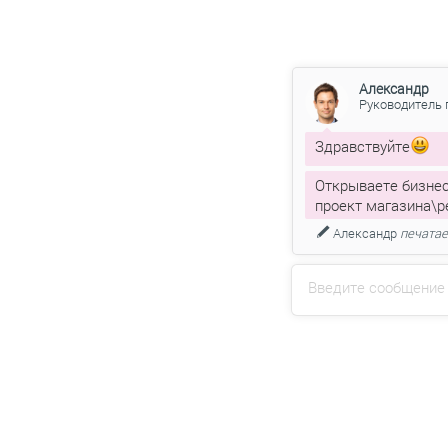
Александр
Руководитель 
Здравствуйте
Открываете бизнес
проект магазина\р
Александр
печатает
Введите сообщение
Напиш