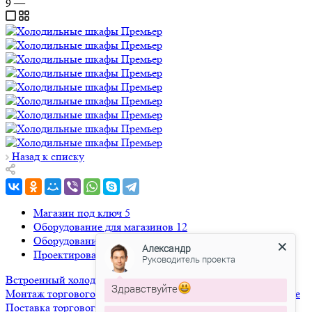
9
—
Назад к списку
Магазин под ключ
5
Оборудование для магазинов
12
Оборудование для общепита
1
Александр
Проектирование торговых площадей
6
Руководитель проекта
Встроенный холод
Выносной холод
Магазин по франшизе
Здравствуйте
Монтаж торгового оборудования
Морозильное оборудование
Поставка торгового оборудования
Проект магазина
Проект