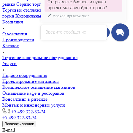
Открываете бизнес, и нужен
рынка
Сервис торгового оборудования
Торговые прилавки
проект магазина\ресторана?
Торговые стеллажи
Холодильные витрины
Холодильные
горки
Холодильные шкафы
Александр
печатает...
Компания
Введите сообщение
Напишите нам!
О компании
Производители
Каталог
Торговое холодильное оборудование
Услуги
Подбор оборудования
Проектирование магазинов
Комплексное оснащение магазинов
Оснащение кафе и ресторанов
Консалтинг в ритейле
Монтаж и инженерные услуги
+7 499 322-83-74
+7 499 322-83-74
Заказать звонок
E-mail